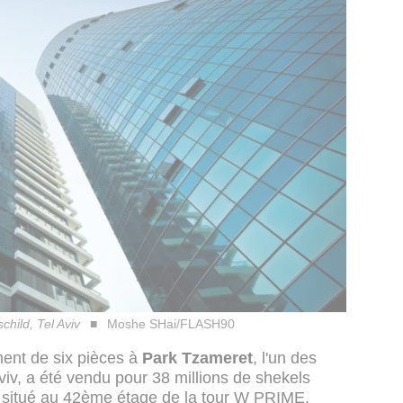
child, Tel Aviv
Moshe SHai/FLASH90
ment de six pièces à
Park Tzameret
, l'un des
Aviv, a été vendu pour 38 millions de shekels
, situé au 42ème étage de la tour W PRIME,