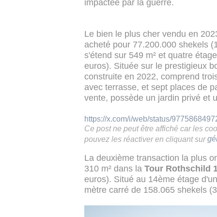
impactée par la guerre.
Le bien le plus cher vendu en 202
acheté pour 77.200.000 shekels (1
s'étend sur 549 m² et quatre étage
euros). Située sur le prestigieux b
construite en 2022, comprend trois
avec terrasse, et sept places de pa
vente, possède un jardin privé et 
https://x.com/i/web/status/977586849
Ce post ne peut être affiché car les c
pouvez les réactiver en cliquant sur
gé
La deuxième transaction la plus 
310 m² dans la
Tour Rothschild 
euros). Situé au 14ème étage d'un 
mètre carré de 158.065 shekels (3