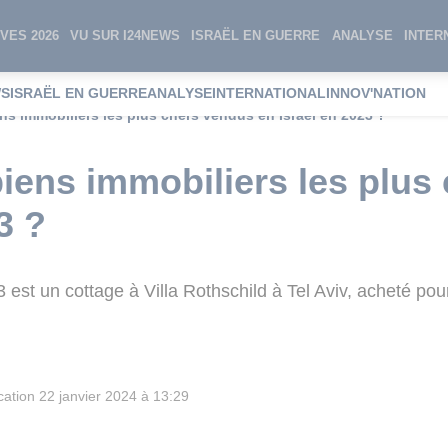
VES 2026
VU SUR I24NEWS
ISRAËL EN GUERRE
ANALYSE
INTER
WS
ISRAËL EN GUERRE
ANALYSE
INTERNATIONAL
INNOV'NATION
ns immobiliers les plus chers vendus en Israël en 2023 ?
biens immobiliers les plus
3 ?
 est un cottage à Villa Rothschild à Tel Aviv, acheté p
cation
22 janvier 2024 à 13:29