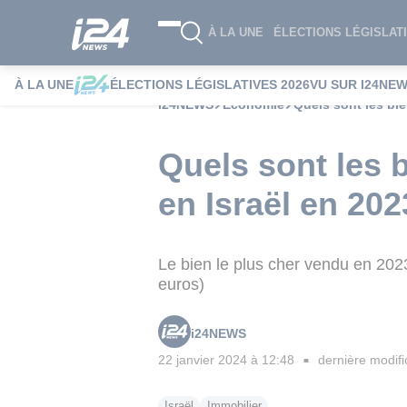
À LA UNE
ÉLECTIONS LÉGISLATI
À LA UNE
ÉLECTIONS LÉGISLATIVES 2026
VU SUR I24NE
i24NEWS
Economie
Quels sont les bie
Quels sont les 
en Israël en 202
Le bien le plus cher vendu en 2023
euros)
i24NEWS
22 janvier 2024 à 12:48
dernière modifi
■
Israël
Immobilier