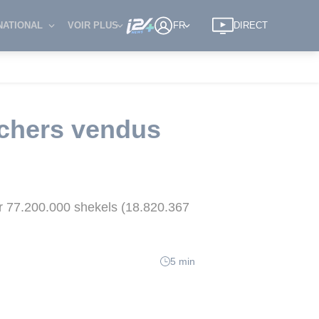
NATIONAL
VOIR PLUS
FR
DIRECT
 chers vendus
our 77.200.000 shekels (18.820.367
5 min