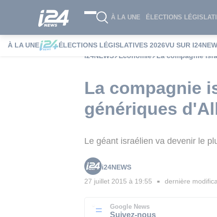
À LA UNE
ÉLECTIONS LÉGISLATI
À LA UNE
ÉLECTIONS LÉGISLATIVES 2026
VU SUR I24NE
i24NEWS
Economie
La compagnie isra
La compagnie i
génériques d'Al
Le géant israélien va devenir le 
i24NEWS
27 juillet 2015 à 19:55
dernière modifica
■
Google News
Suivez-nous