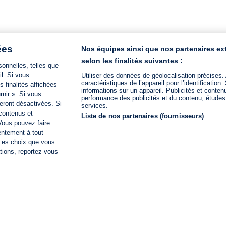
ées
Nos équipes ainsi que nos partenaires ex
selon les finalités suivantes :
onnelles, telles que
il. Si vous
Utiliser des données de géolocalisation précises.
caractéristiques de l’appareil pour l’identificatio
 finalités affichées
informations sur un appareil. Publicités et conte
rnir ». Si vous
performance des publicités et du contenu, étude
eront désactivées. Si
services.
 contenus et
Liste de nos partenaires (fournisseurs)
Vous pouvez faire
entement à tout
 Les choix que vous
tions, reportez-vous
DIRECT
Categories
Juridique
i24NEWS
FIL INFO
CONDITIONS GÉNÉRAL