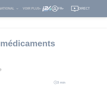
NATIONAL
VOIR PLUS
FR
DIRECT
s médicaments
e
3 min