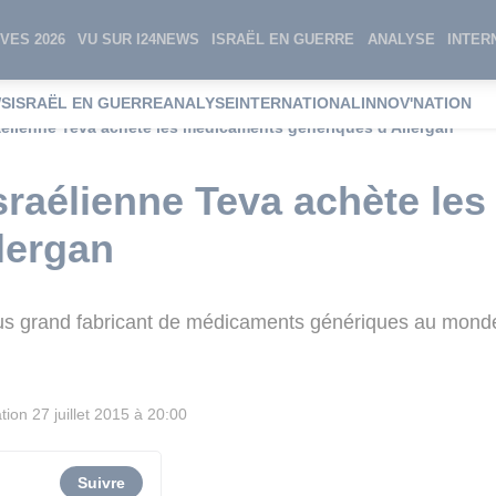
VES 2026
VU SUR I24NEWS
ISRAËL EN GUERRE
ANALYSE
INTER
WS
ISRAËL EN GUERRE
ANALYSE
INTERNATIONAL
INNOV'NATION
élienne Teva achète les médicaments génériques d'Allergan
sraélienne Teva achète le
lergan
plus grand fabricant de médicaments génériques au mond
tion
27 juillet 2015 à 20:00
Suivre