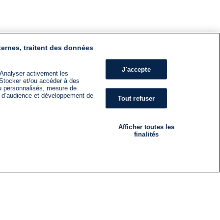
ternes, traitent des données
J'accepte
 Analyser activement les
n. Stocker et/ou accéder à des
nu personnalisés, mesure de
s d’audience et développement de
Tout refuser
Afficher toutes les
finalités
RADIO
ÉMISSIONS
Nous suivre
ES
S'INSCRIRE À LA NEWSLETTER