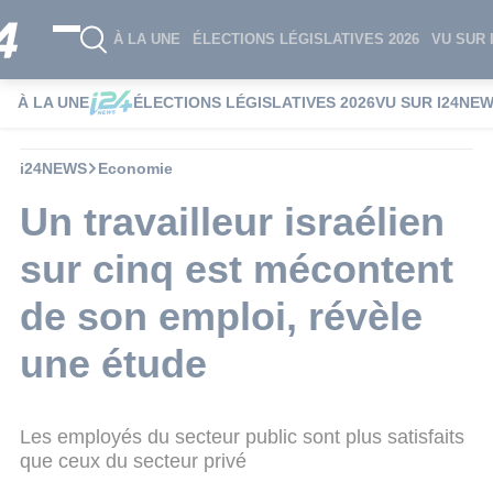
À LA UNE
ÉLECTIONS LÉGISLATIVES 2026
VU SUR 
À LA UNE
ÉLECTIONS LÉGISLATIVES 2026
VU SUR I24NE
i24NEWS
Economie
Un travailleur israélien
sur cinq est mécontent
de son emploi, révèle
une étude
Les employés du secteur public sont plus satisfaits
que ceux du secteur privé