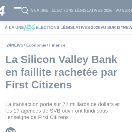
À LA UNE
ÉLECTIONS LÉGISLATIVES 2026
VU SUR 
À LA UNE
ÉLECTIONS LÉGISLATIVES 2026
VU SUR I24NE
i24NEWS
Economie
Finance
La Silicon Valley Bank
en faillite rachetée par
First Citizens
La transaction porte sur 72 milliards de dollars et
les 17 agences de SVB ouvriront lundi sous
l’enseigne de First Citizens