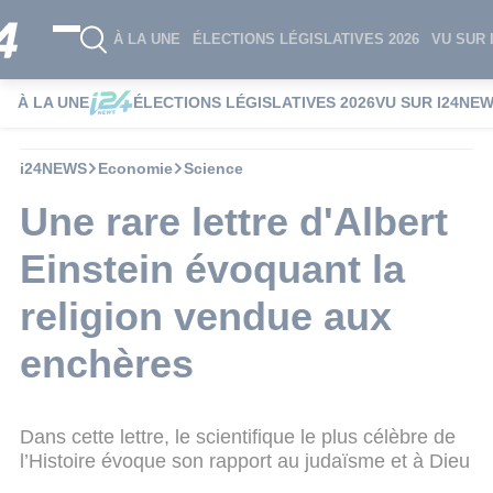
À LA UNE
ÉLECTIONS LÉGISLATIVES 2026
VU SUR 
À LA UNE
ÉLECTIONS LÉGISLATIVES 2026
VU SUR I24NE
i24NEWS
Economie
Science
Une rare lettre d'Albert
Einstein évoquant la
religion vendue aux
enchères
Dans cette lettre, le scientifique le plus célèbre de
l’Histoire évoque son rapport au judaïsme et à Dieu