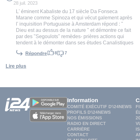
28 juil. 2023
L' éminent Kabaliste du 17 siècle Da Fonseca
Marane comme Spinoza et qui vécut galement après
l' inquisition Portuguaise à Amsterdam répond : "
Dieu est au dessus de la nature " et démontre ce fait
par des "Segoulots" remèdes- prières actions qui
tendent à le démonter dans ses études Canalistiques
8
7
Répondre
Lire plus
Information
C
COMITÉ EXÉCUTIF D'i24NEWS
F
PROFILS D'i24NEWS
É
NOS ÉMISSIONS
2
RADIO EN DIRECT
V
CARRIÈRE
I
CONTACT
A