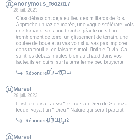
Anonymous_f6d2d17
28 juil. 2023
C'est débats ont déjà eu lieu des milliards de fois.
Approche un raz de marée, une vague scélérate, vois
une tornade, vois une trombe géante ou vit un
tremblement de terre, un glissement de terrain, une
coulée de boue et tu vas voir si tu vas pas implorer
dans ta trouille, en faisant sur toi, l'Infinie Divin. Ca
suffit les débats inutiles bien au chaud dans vos
fauteuils en cuirs, sur la terre ferme peu bruyante.
17
13
Répondre
Marvel
28 juil. 2023
Enshtein disait aussi " je crois au Dieu de Spinoza "
lequel voyait un " Dieu " Nature qui serait partout.
11
2
Répondre
Marvel