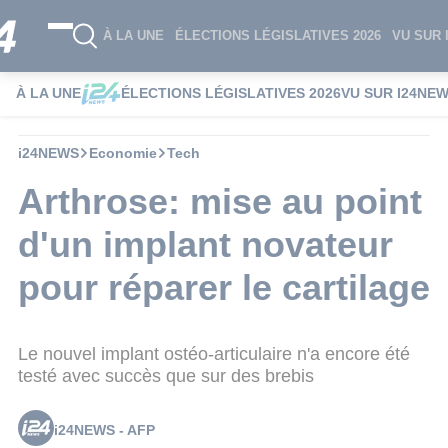
À LA UNE
ÉLECTIONS LÉGISLATIVES 2026
VU SUR 
À LA UNE
ÉLECTIONS LÉGISLATIVES 2026
VU SUR I24NE
i24NEWS
Economie
Tech
Arthrose: mise au point
d'un implant novateur
pour réparer le cartilage
Le nouvel implant ostéo-articulaire n'a encore été
testé avec succès que sur des brebis
i24NEWS - AFP