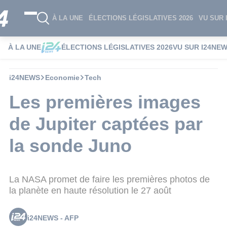
À LA UNE
ÉLECTIONS LÉGISLATIVES 2026
VU SUR 
À LA UNE
ÉLECTIONS LÉGISLATIVES 2026
VU SUR I24NE
i24NEWS
Economie
Tech
Les premières images
de Jupiter captées par
la sonde Juno
La NASA promet de faire les premières photos de
la planète en haute résolution le 27 août
i24NEWS - AFP