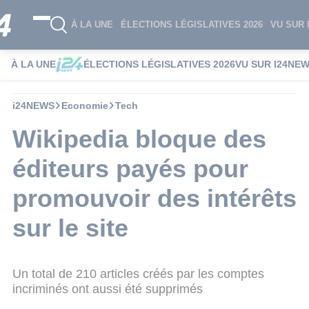
À LA UNE
ÉLECTIONS LÉGISLATIVES 2026
VU SUR 
À LA UNE
ÉLECTIONS LÉGISLATIVES 2026
VU SUR I24NE
i24NEWS
Economie
Tech
Wikipedia bloque des
éditeurs payés pour
promouvoir des intérêts
sur le site
Un total de 210 articles créés par les comptes
incriminés ont aussi été supprimés