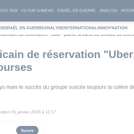
VES 2026
VU SUR I24NEWS
ISRAËL EN GUERRE
ANALYSE
INTER
WS
ISRAËL EN GUERRE
ANALYSE
INTERNATIONAL
INNOV'NATION
américain de réservation "Uber" passe la barre du milliard de cour
icain de réservation "Uber
courses
 mais le succès du groupe suscite toujours la colère des
cation
01 janvier 2016 à 11:17
Suivre