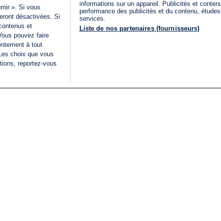
informations sur un appareil. Publicités et conte
rnir ». Si vous
performance des publicités et du contenu, étude
eront désactivées. Si
services.
 contenus et
Liste de nos partenaires (fournisseurs)
Vous pouvez faire
entement à tout
 Les choix que vous
tions, reportez-vous
DIRECT
Categories
Juridique
i24NEWS
FIL INFO
CONDITIONS GÉNÉRAL
ÉLECTIONS LÉGISLATIVES
D'UTILISATION
2026
POLITIQUE DE
VU SUR I24NEWS
CONFIDENTIALITÉ
ISRAËL EN GUERRE
CONDITIONS GÉNÉRAL
ANALYSE
PUBLICITAIRE
INTERNATIONAL
DÉCLARATION
INNOV'NATION
D'ACCESSIBILITÉ
GÉRER MES PRÉFÉREN
LISTE DES COOKIES