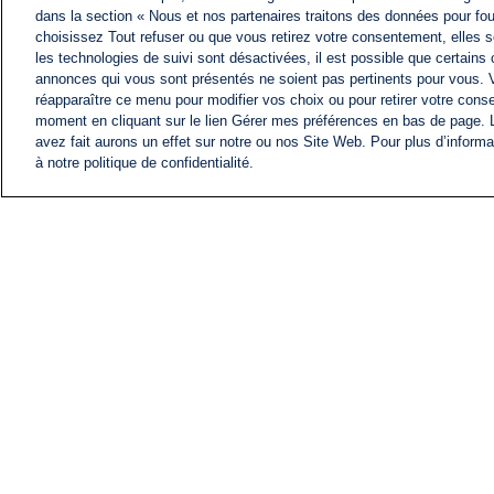
dans la section « Nous et nos partenaires traitons des données pour fou
choisissez Tout refuser ou que vous retirez votre consentement, elles s
les technologies de suivi sont désactivées, il est possible que certains
annonces qui vous sont présentés ne soient pas pertinents pour vous. 
réapparaître ce menu pour modifier vos choix ou pour retirer votre cons
moment en cliquant sur le lien Gérer mes préférences en bas de page.
avez fait aurons un effet sur notre ou nos Site Web. Pour plus d’informa
à notre politique de confidentialité.
ACTU
FIL INFO
Information
COMITÉ EXÉCUTIF D'
PROFILS D'i24NEWS
NOS ÉMISSIONS
RADIO EN DIRECT
CARRIÈRE
CONTACT
PLAN DU SITE