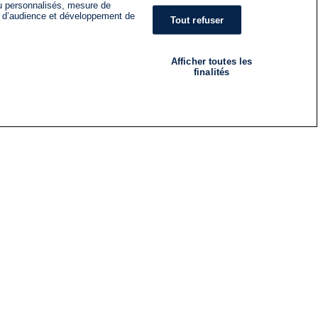
nu personnalisés, mesure de
s d’audience et développement de
Tout refuser
Afficher toutes les
finalités
RADIO
ÉMISSIONS
Nous suivre
ES
S'INSCRIRE À LA NEWSLETTER
ES
CES