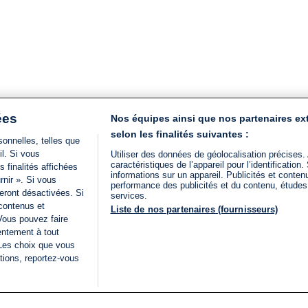
ées
Nos équipes ainsi que nos partenaires ex
selon les finalités suivantes :
onnelles, telles que
il. Si vous
Utiliser des données de géolocalisation précises.
caractéristiques de l’appareil pour l’identificatio
 finalités affichées
informations sur un appareil. Publicités et conte
rnir ». Si vous
performance des publicités et du contenu, étude
eront désactivées. Si
services.
 contenus et
Liste de nos partenaires (fournisseurs)
Vous pouvez faire
entement à tout
 Les choix que vous
tions, reportez-vous
DIRECT