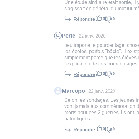
Une étude similaire était sortie, i
s'agissait en général du mot lui m
0
0
Répondre
Perle
22 janv. 2020
peu importe le pourcentage. chos
les écoles, parfois "bâclé". il exi
simplement parce que les élèves n'
l'explication de ces pourcentages 
0
0
Répondre
Marcopo
22 janv. 2020
Selon les sondages, Les jeunes fr
vont jamais aux commémoration du 
morts pour ces 2 guerres, ils ont
patriotiques....
0
0
Répondre