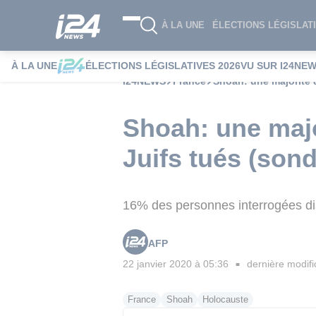
À LA UNE
ÉLECTIONS LÉGISLATI
À LA UNE
ÉLECTIONS LÉGISLATIVES 2026
VU SUR I24NE
i24NEWS
France
Shoah: une majorité 
Shoah: une majo
Juifs tués (son
16% des personnes interrogées dis
AFP
22 janvier 2020 à 05:36
dernière modifi
■
France
Shoah
Holocauste