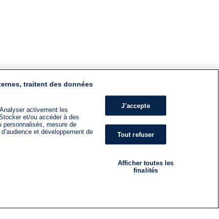
ternes, traitent des données
J'accepte
 Analyser activement les
n. Stocker et/ou accéder à des
nu personnalisés, mesure de
s d’audience et développement de
Tout refuser
Afficher toutes les
finalités
RADIO
ÉMISSIONS