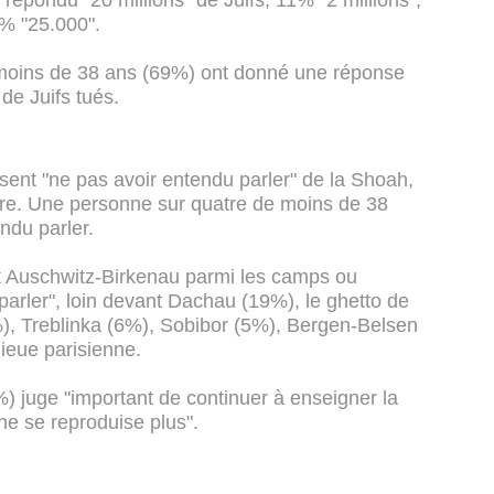
épondu "20 millions" de Juifs, 11% "2 millions",
2% "25.000".
 moins de 38 ans (69%) ont donné une réponse
de Juifs tués.
ent "ne pas avoir entendu parler" de la Shoah,
aire. Une personne sur quatre de moins de 38
ndu parler.
nt Auschwitz-Birkenau parmi les camps ou
 parler", loin devant Dachau (19%), le ghetto de
, Treblinka (6%), Sobibor (5%), Bergen-Belsen
ieue parisienne.
) juge "important de continuer à enseigner la
e se reproduise plus".