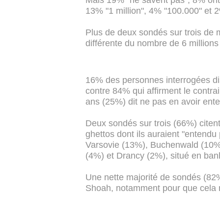
Mais 19% "ne savent pas", 8% ont r
13% "1 million", 4% "100.000" et 
Plus de deux sondés sur trois de
différente du nombre de 6 millions 
16% des personnes interrogées dis
contre 84% qui affirment le contr
ans (25%) dit ne pas en avoir ente
Deux sondés sur trois (66%) cite
ghettos dont ils auraient "entendu
Varsovie (13%), Buchenwald (10%)
(4%) et Drancy (2%), situé en banl
Une nette majorité de sondés (82%
Shoah, notamment pour que cela n