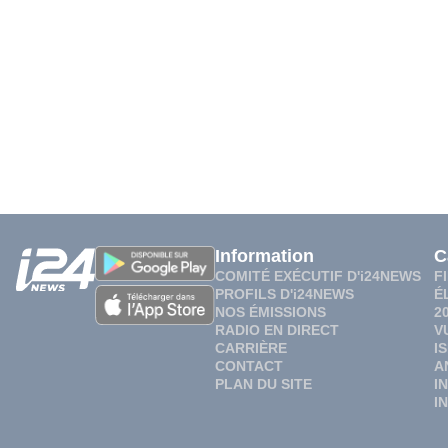
Information
C
COMITÉ EXÉCUTIF D'i24NEWS
F
PROFILS D'i24NEWS
É
NOS ÉMISSIONS
2
RADIO EN DIRECT
V
CARRIÈRE
I
CONTACT
A
PLAN DU SITE
I
I