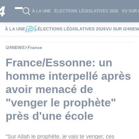
À LA UNE
ÉLECTIONS LÉGISLATIVES 2026
VU SUR 
À LA UNE
ÉLECTIONS LÉGISLATIVES 2026
VU SUR I24NE
i24NEWS
France
France/Essonne: un
homme interpellé après
avoir menacé de
"venger le prophète"
près d'une école
"Sur Allah le prophète, je vais te venger, ces