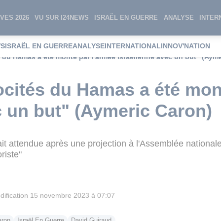
VES 2026
VU SUR I24NEWS
ISRAËL EN GUERRE
ANALYSE
INTER
WS
ISRAËL EN GUERRE
ANALYSE
INTERNATIONAL
INNOV'NATION
s du Hamas a été monté par l'armée israélienne avec un but" (Aym
rocités du Hamas a été mon
c un but" (Aymeric Caron)
it attendue après une projection à l'Assemblée nationale
riste"
ification
15 novembre 2023 à 07:07
aron
Israël En Guerre
David Guiraud