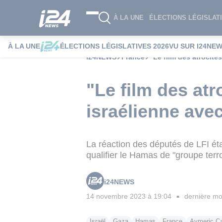
À LA UNE
ÉLECTIONS LÉGISLATI
À LA UNE
ÉLECTIONS LÉGISLATIVES 2026
VU SUR I24NE
i24NEWS
France
"Le film des atrocité
"Le film des at
israélienne ave
La réaction des députés de LFI éta
qualifier le Hamas de "groupe terro
i24NEWS
14 novembre 2023 à 19:04
dernière mod
■
Israël
Gaza
Hamas
France
Aymeric C