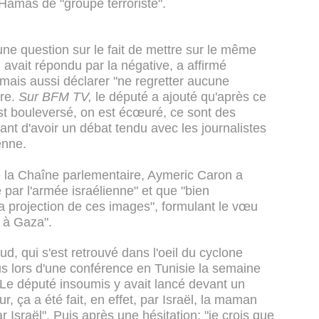
e Hamas de "groupe terroriste".
ne question sur le fait de mettre sur le même
avait répondu par la négative, a affirmé
, mais aussi déclarer "ne regretter aucune
bre.
Sur BFM TV,
le député a ajouté qu'après ce
est bouleversé, on est écœuré, ce sont des
vant d'avoir un débat tendu avec les journalistes
enne.
de la Chaîne parlementaire, Aymeric Caron a
é par l'armée israélienne" et que "bien
la projection de ces images", formulant le vœu
e à Gaza".
d, qui s'est retrouvé dans l'oeil du cyclone
s lors d'une conférence en Tunisie la semaine
 Le député insoumis y avait lancé devant un
r, ça a été fait, en effet, par Israël, la maman
ar Israël". Puis après une hésitation: "je crois que