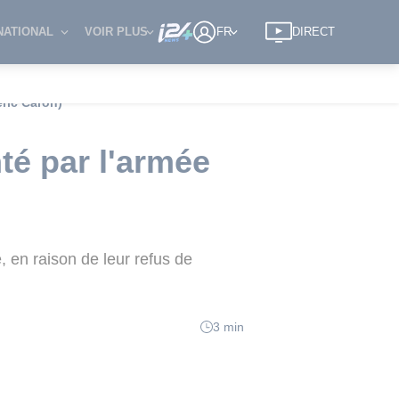
NATIONAL
VOIR PLUS
FR
DIRECT
eric Caron)
té par l'armée
, en raison de leur refus de
3 min