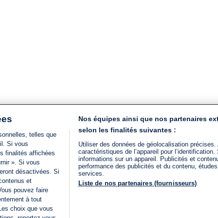
ées
Nos équipes ainsi que nos partenaires ex
selon les finalités suivantes :
onnelles, telles que
il. Si vous
Utiliser des données de géolocalisation précises.
caractéristiques de l’appareil pour l’identificatio
 finalités affichées
informations sur un appareil. Publicités et conte
rnir ». Si vous
performance des publicités et du contenu, étude
eront désactivées. Si
services.
 contenus et
Liste de nos partenaires (fournisseurs)
Vous pouvez faire
entement à tout
 Les choix que vous
tions, reportez-vous