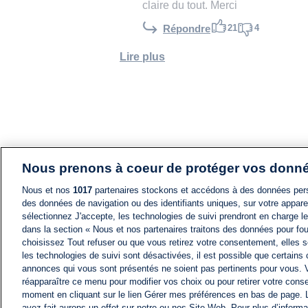
claire du tout. Merci
21
4
Répondre
Lire plus
Nous prenons à coeur de protéger vos donn
Nous et nos
1017
partenaires stockons et accédons à des données pers
des données de navigation ou des identifiants uniques, sur votre appare
sélectionnez J'accepte, les technologies de suivi prendront en charge les
dans la section « Nous et nos partenaires traitons des données pour fou
choisissez Tout refuser ou que vous retirez votre consentement, elles s
les technologies de suivi sont désactivées, il est possible que certains
annonces qui vous sont présentés ne soient pas pertinents pour vous. 
réapparaître ce menu pour modifier vos choix ou pour retirer votre cons
moment en cliquant sur le lien Gérer mes préférences en bas de page.
avez fait aurons un effet sur notre ou nos Site Web. Pour plus d’informa