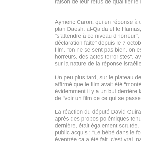
raison de leur refus de qualifier l
Aymeric Caron, qui en réponse à u
plan Daesh, al-Qaida et le Hamas, 
"s'attendre à ce niveau d'horreur"
déclaration faite" depuis le 7 octo
film, "on ne se sent pas bien, on 
horreurs, des actes terroristes", a
sur la nature de la réponse israéli
Un peu plus tard, sur le plateau 
affirmé que le film avait été "mont
évidemment il y a un but derrière 
de "voir un film de ce qui se pass
La réaction du député David Guirau
après des propos polémiques tenu
dernière, était également scrutée.
public acquis : "Le bébé dans le fou
éventrée ça a été fait, c'est vrai, p