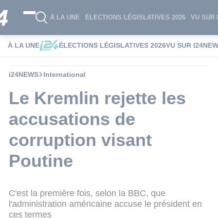
À LA UNE
ÉLECTIONS LÉGISLATIVES 2026
VU SUR 
À LA UNE
ÉLECTIONS LÉGISLATIVES 2026
VU SUR I24NE
i24NEWS
International
Le Kremlin rejette les
accusations de
corruption visant
Poutine
C'est la première fois, selon la BBC, que
l'administration américaine accuse le président en
ces termes