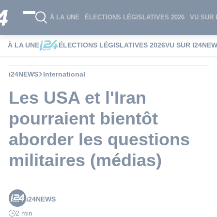
À LA UNE
ÉLECTIONS LÉGISLATIVES 2026
VU SUR 
À LA UNE
ÉLECTIONS LÉGISLATIVES 2026
VU SUR I24NE
i24NEWS
International
Les USA et l'Iran
pourraient bientôt
aborder les questions
militaires (médias)
i24NEWS
2 min