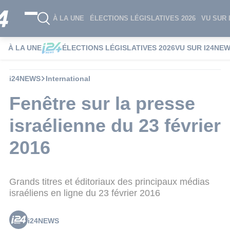
À LA UNE
ÉLECTIONS LÉGISLATIVES 2026
VU SUR 
À LA UNE
ÉLECTIONS LÉGISLATIVES 2026
VU SUR I24NE
i24NEWS
International
Fenêtre sur la presse
israélienne du 23 février
2016
Grands titres et éditoriaux des principaux médias
israéliens en ligne du 23 février 2016
i24NEWS