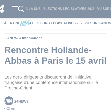
À LA UNE
ÉLECTIONS LÉGISLATIVES 2026
VU SUR 
À LA UNE
ÉLECTIONS LÉGISLATIVES 2026
VU SUR I24NE
i24NEWS
International
Rencontre Hollande-
Abbas à Paris le 15 avril
Les deux dirigeants discuteront de l'initiative
française d'une conférence internationale sur le
Proche-Orient
i24NEWS
2 min