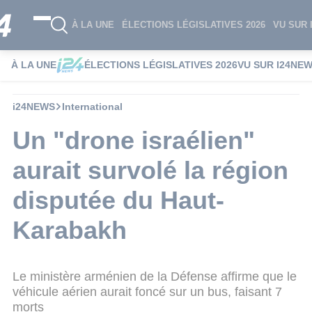
À LA UNE
ÉLECTIONS LÉGISLATIVES 2026
VU SUR 
À LA UNE
ÉLECTIONS LÉGISLATIVES 2026
VU SUR I24NE
i24NEWS
International
Un "drone israélien"
aurait survolé la région
disputée du Haut-
Karabakh
Le ministère arménien de la Défense affirme que le
véhicule aérien aurait foncé sur un bus, faisant 7
morts