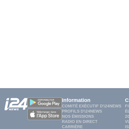
Information
C
COMITÉ EXÉCUTIF D'i24NEWS
F
PROFILS D'i24NEWS
É
NOS ÉMISSIONS
2
RADIO EN DIRECT
V
CARRIÈRE
I