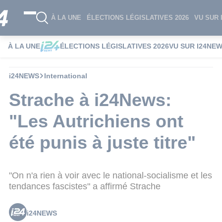
À LA UNE
ÉLECTIONS LÉGISLATIVES 2026
VU SUR 
À LA UNE
ÉLECTIONS LÉGISLATIVES 2026
VU SUR I24NE
i24NEWS
International
Strache à i24News:
"Les Autrichiens ont
été punis à juste titre"
"On n'a rien à voir avec le national-socialisme et les
tendances fascistes" a affirmé Strache
i24NEWS