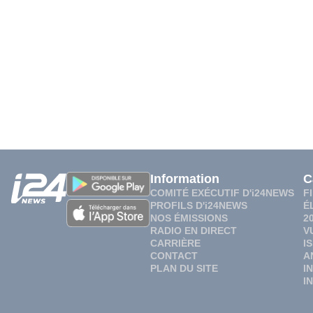
Information
C
COMITÉ EXÉCUTIF D'i24NEWS
F
PROFILS D'i24NEWS
É
NOS ÉMISSIONS
2
RADIO EN DIRECT
V
CARRIÈRE
I
CONTACT
A
PLAN DU SITE
I
I