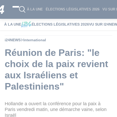
À LA UNE
ÉLECTIONS LÉGISLATIVES 2026
VU SUR 
À LA UNE
ÉLECTIONS LÉGISLATIVES 2026
VU SUR I24NE
i24NEWS
International
Réunion de Paris: "le
choix de la paix revient
aux Israéliens et
Palestiniens"
Hollande a ouvert la conférence pour la paix à
Paris vendredi matin, une démarche vaine, selon
Israël