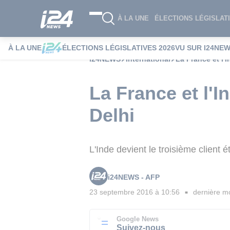
À LA UNE
ÉLECTIONS LÉGISLATI
À LA UNE
ÉLECTIONS LÉGISLATIVES 2026
VU SUR I24NE
i24NEWS
International
La France et l'
La France et l'I
Delhi
L'Inde devient le troisième client
i24NEWS - AFP
23 septembre 2016 à 10:56
dernière mo
■
Google News
Suivez-nous