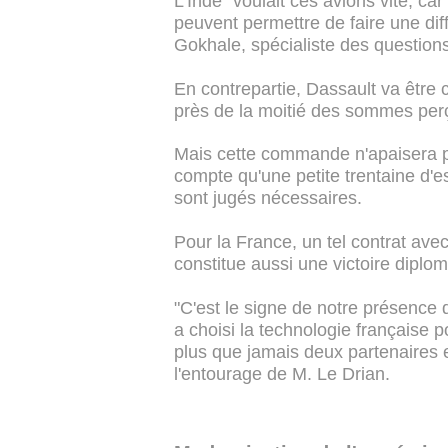
L'Inde "voulait ces avions vite, car
peuvent permettre de faire une dif
Gokhale, spécialiste des question
En contrepartie, Dassault va être 
près de la moitié des sommes perç
Mais cette commande n'apaisera pas
compte qu'une petite trentaine d'
sont jugés nécessaires.
Pour la France, un tel contrat ave
constitue aussi une victoire diplo
"C'est le signe de notre présence 
a choisi la technologie française p
plus que jamais deux partenaires e
l'entourage de M. Le Drian.