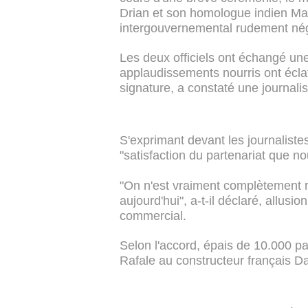
Drian et son homologue indien Man
intergouvernemental rudement nég
Les deux officiels ont échangé u
applaudissements nourris ont éclat
signature, a constaté une journalis
S'exprimant devant les journaliste
"satisfaction du partenariat que n
"On n'est vraiment complètement r
aujourd'hui", a-t-il déclaré, allu
commercial.
Selon l'accord, épais de 10.000 
Rafale au constructeur français Da