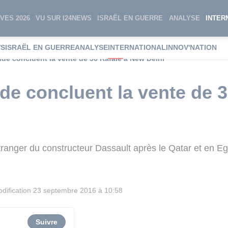
VES 2026
VU SUR I24NEWS
ISRAËL EN GUERRE
ANALYSE
INTER
WS
ISRAËL EN GUERRE
ANALYSE
INTERNATIONAL
INNOV'NATION
Inde concluent la vente de 36 Rafale à New Delhi
nde concluent la vente de 
 étranger du constructeur Dassault après le Qatar et en E
dification
23 septembre 2016 à 10:58
Suivre