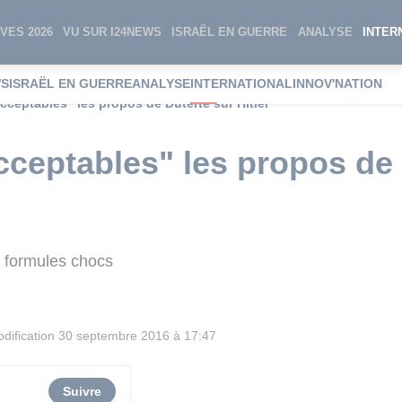
VES 2026
VU SUR I24NEWS
ISRAËL EN GUERRE
ANALYSE
INTER
WS
ISRAËL EN GUERRE
ANALYSE
INTERNATIONAL
INNOV'NATION
acceptables" les propos de Duterte sur Hitler
acceptables" les propos de
s formules chocs
dification
30 septembre 2016 à 17:47
Suivre