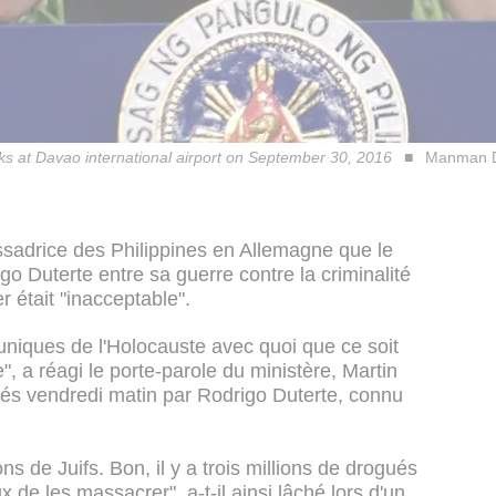
ks at Davao international airport on September 30, 2016
Manman D
assadrice des Philippines en Allemagne que le
igo Duterte entre sa guerre contre la criminalité
er était "inacceptable".
uniques de l'Holocauste avec quoi que ce soit
", a réagi le porte-parole du ministère, Martin
és vendredi matin par Rodrigo Duterte, connu
ons de Juifs. Bon, il y a trois millions de drogués
x de les massacrer", a-t-il ainsi lâché lors d'un