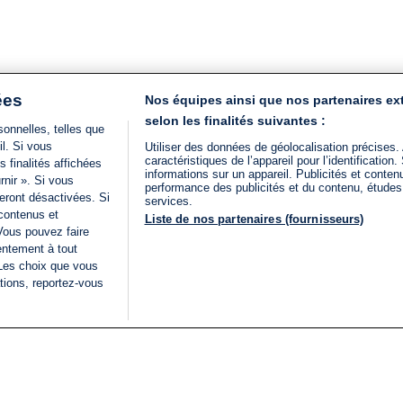
ées
Nos équipes ainsi que nos partenaires ex
selon les finalités suivantes :
onnelles, telles que
il. Si vous
Utiliser des données de géolocalisation précises.
caractéristiques de l’appareil pour l’identificatio
 finalités affichées
informations sur un appareil. Publicités et conte
rnir ». Si vous
performance des publicités et du contenu, étude
eront désactivées. Si
services.
 contenus et
Liste de nos partenaires (fournisseurs)
Vous pouvez faire
entement à tout
 Les choix que vous
tions, reportez-vous
DIRECT
Categories
Juridique