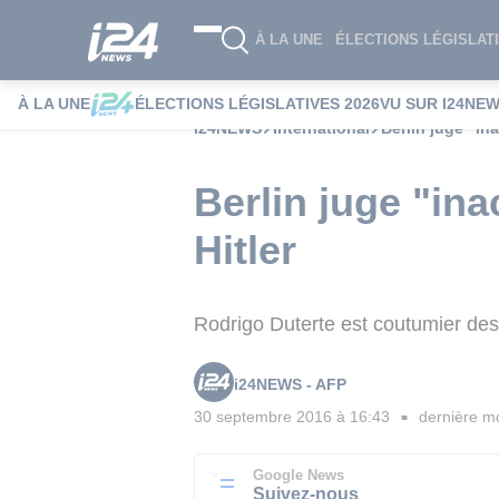
À LA UNE
ÉLECTIONS LÉGISLATI
À LA UNE
ÉLECTIONS LÉGISLATIVES 2026
VU SUR I24NE
i24NEWS
International
Berlin juge "in
Berlin juge "in
Hitler
Rodrigo Duterte est coutumier de
i24NEWS - AFP
30 septembre 2016 à 16:43
dernière mo
■
Google News
Suivez-nous