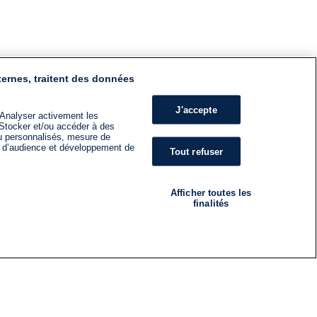
ternes, traitent des données
J'accepte
 Analyser activement les
n. Stocker et/ou accéder à des
nu personnalisés, mesure de
s d’audience et développement de
Tout refuser
Afficher toutes les
finalités
RADIO
ÉMISSIONS
Nous suivre