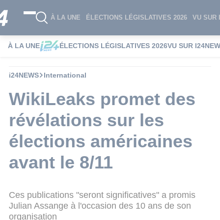
À LA UNE
ÉLECTIONS LÉGISLATIVES 2026
VU SUR 
À LA UNE
ÉLECTIONS LÉGISLATIVES 2026
VU SUR I24NE
i24NEWS
International
WikiLeaks promet des
révélations sur les
élections américaines
avant le 8/11
Ces publications "seront significatives" a promis
Julian Assange à l'occasion des 10 ans de son
organisation