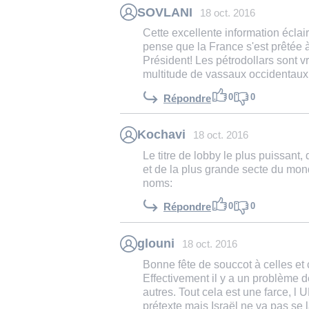
SOVLANI
18 oct. 2016
Cette excellente information éclai
pense que la France s'est prêtée 
Président! Les pétrodollars sont 
multitude de vassaux occidentaux
0
0
Répondre
Kochavi
18 oct. 2016
Le titre de lobby le plus puissant,
et de la plus grande secte du mon
noms:
0
0
Répondre
glouni
18 oct. 2016
Bonne fête de souccot à celles et c
Effectivement il y a un problème d
autres. Tout cela est une farce, 
prétexte mais Israël ne va pas se l