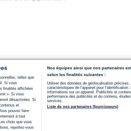
ées
Nos équipes ainsi que nos partenaires ex
selon les finalités suivantes :
onnelles, telles que
il. Si vous
Utiliser des données de géolocalisation précises.
caractéristiques de l’appareil pour l’identificatio
 finalités affichées
informations sur un appareil. Publicités et conte
rnir ». Si vous
performance des publicités et du contenu, étude
eront désactivées. Si
services.
 contenus et
Liste de nos partenaires (fournisseurs)
Vous pouvez faire
entement à tout
 Les choix que vous
tions, reportez-vous