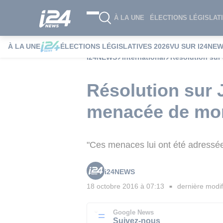
À LA UNE
ÉLECTIONS LÉGISLATI
À LA UNE
ÉLECTIONS LÉGISLATIVES 2026
VU SUR I24NE
i24NEWS
International
Résolution sur 
Résolution sur 
menacée de mo
"Ces menaces lui ont été adressées
i24NEWS
18 octobre 2016 à 07:13
dernière modif
■
Google News
Suivez-nous