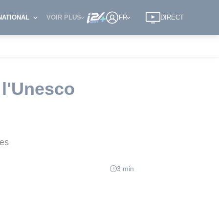
NATIONAL
VOIR PLUS
FR
DIRECT
 l'Unesco
tes
3 min