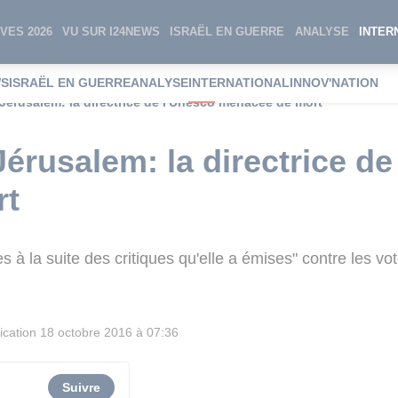
VES 2026
VU SUR I24NEWS
ISRAËL EN GUERRE
ANALYSE
INTER
WS
ISRAËL EN GUERRE
ANALYSE
INTERNATIONAL
INNOV'NATION
Jérusalem: la directrice de l'Unesco menacée de mort
Jérusalem: la directrice de
rt
 à la suite des critiques qu'elle a émises" contre les vo
ication
18 octobre 2016 à 07:36
Suivre