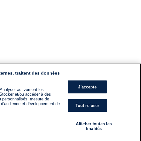
ternes, traitent des données
J'accepte
 Analyser activement les
n. Stocker et/ou accéder à des
nu personnalisés, mesure de
s d’audience et développement de
Tout refuser
Afficher toutes les
finalités