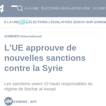
À LA UNE
ÉLECTIONS LÉGISLATIVES 2026
VU SUR 
À LA UNE
ÉLECTIONS LÉGISLATIVES 2026
VU SUR I24NE
i24NEWS
International
L'UE approuve de
nouvelles sanctions
contre la Syrie
Les sanctions visent 10 hauts responsables du
régime de Bachar al-Assad
i24NEWS - AFP