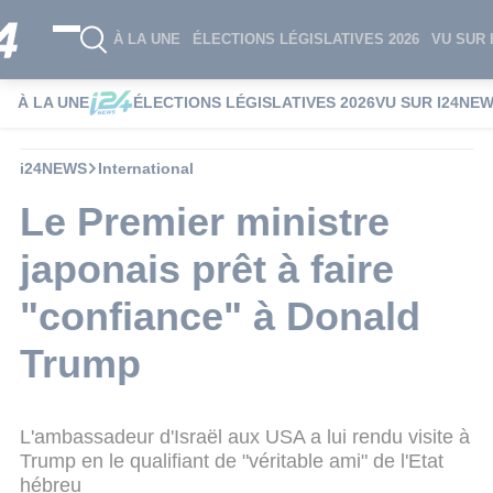
À LA UNE
ÉLECTIONS LÉGISLATIVES 2026
VU SUR 
À LA UNE
ÉLECTIONS LÉGISLATIVES 2026
VU SUR I24NE
i24NEWS
International
Le Premier ministre
japonais prêt à faire
"confiance" à Donald
Trump
L'ambassadeur d'Israël aux USA a lui rendu visite à
Trump en le qualifiant de "véritable ami" de l'Etat
hébreu