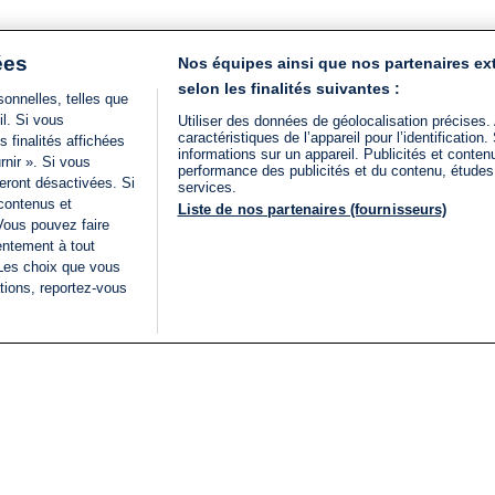
ées
Nos équipes ainsi que nos partenaires ex
selon les finalités suivantes :
onnelles, telles que
il. Si vous
Utiliser des données de géolocalisation précises.
caractéristiques de l’appareil pour l’identificatio
 finalités affichées
informations sur un appareil. Publicités et conte
rnir ». Si vous
performance des publicités et du contenu, étude
eront désactivées. Si
services.
 contenus et
Liste de nos partenaires (fournisseurs)
Vous pouvez faire
entement à tout
 Les choix que vous
tions, reportez-vous
DIRECT
Categories
Juridique
i24NEWS
FIL INFO
CONDITIONS GÉNÉRAL
ÉLECTIONS LÉGISLATIVES
D'UTILISATION
2026
POLITIQUE DE