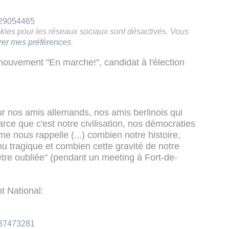
429054465
ookies pour les réseaux sociaux sont désactivés. Vous
rer mes préférences
.
uvement "En marche!", candidat à l'élection
ur nos amis allemands, nos amis berlinois qui
rce que c'est notre civilisation, nos démocraties
ame nous rappelle (...) combien notre histoire,
u tragique et combien cette gravité de notre
re oubliée" (pendant un meeting à Fort-de-
t National:
237473281