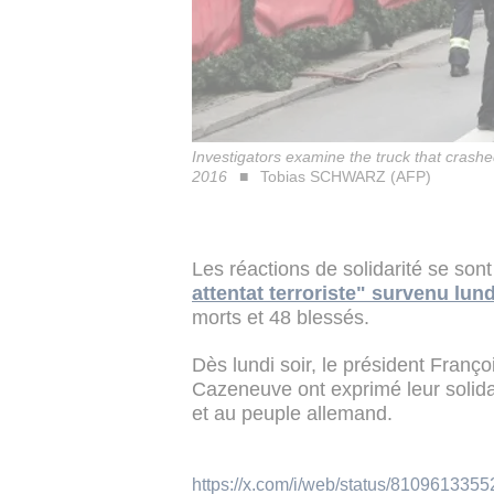
Investigators examine the truck that crash
2016
Tobias SCHWARZ (AFP)
Les réactions de solidarité se son
attentat terroriste" survenu lun
morts et 48 blessés.
Dès lundi soir, le président Franç
Cazeneuve ont exprimé leur solida
et au peuple allemand.
https://x.com/i/web/status/810961335