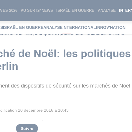
VES 2026
VU SUR I24NEWS
ISRAËL EN GUERRE
ANALYSE
INTER
WS
ISRAËL EN GUERRE
ANALYSE
INTERNATIONAL
INNOV'NATION
hé de Noël: les politiques expriment leur "solidarité" à Berlin
hé de Noël: les politiques
rlin
nt des dispositifs de sécurité sur les marchés de Noël
ification
20 décembre 2016 à 10:43
Suivre