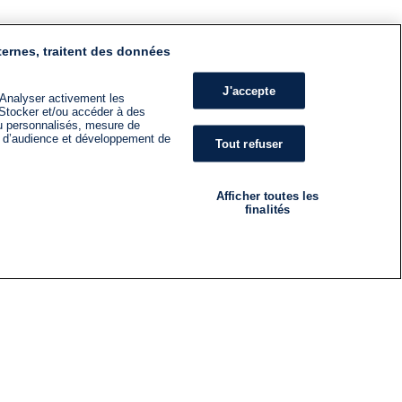
ternes, traitent des données
J'accepte
 Analyser activement les
n. Stocker et/ou accéder à des
nu personnalisés, mesure de
s d’audience et développement de
Tout refuser
Afficher toutes les
finalités
RADIO
ÉMISSIONS
Nous suivre
ES
S'INSCRIRE À LA NEWSLETTER