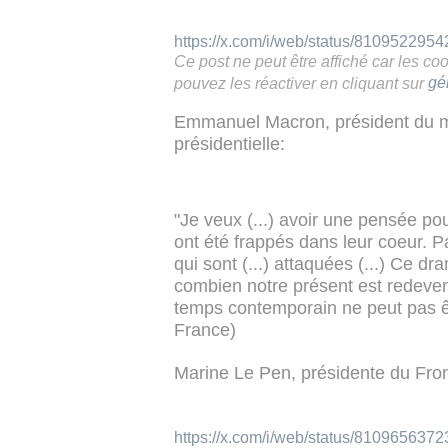
https://x.com/i/web/status/810952295
Ce post ne peut être affiché car les c
pouvez les réactiver en cliquant sur
gé
Emmanuel Macron, président du mo
présidentielle:
"Je veux (...) avoir une pensée po
ont été frappés dans leur coeur. Pa
qui sont (...) attaquées (...) Ce dr
combien notre présent est redeven
temps contemporain ne peut pas êt
France)
Marine Le Pen, présidente du Fron
https://x.com/i/web/status/810965637