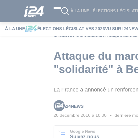
À LA UNE
ÉLECTIONS LÉGISLATI
À LA UNE
ÉLECTIONS LÉGISLATIVES 2026
VU SUR I24NE
i24NEWS
International
Attaque du marc
Attaque du marc
"solidarité" à Be
La France a annoncé un renforceme
i24NEWS
20 décembre 2016 à 10:00
dernière mod
■
Google News
Suivez-nous