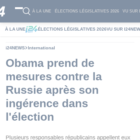
À LA UNE
ÉLECTIONS LÉGISLATIVES 2026
VU SUR 
À LA UNE
ÉLECTIONS LÉGISLATIVES 2026
VU SUR I24NE
i24NEWS
International
Obama prend de
mesures contre la
Russie après son
ingérence dans
l'élection
Plusieurs responsables républicains appellent eux