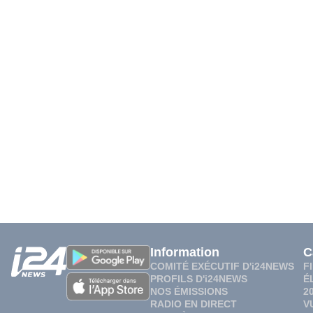
Information
C
COMITÉ EXÉCUTIF D'i24NEWS
F
PROFILS D'i24NEWS
É
NOS ÉMISSIONS
2
RADIO EN DIRECT
V