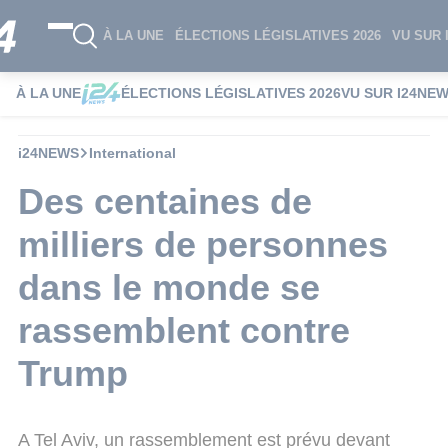
À LA UNE
ÉLECTIONS LÉGISLATIVES 2026
VU SUR 
À LA UNE
ÉLECTIONS LÉGISLATIVES 2026
VU SUR I24NE
i24NEWS
International
Des centaines de
milliers de personnes
dans le monde se
rassemblent contre
Trump
A Tel Aviv, un rassemblement est prévu devant