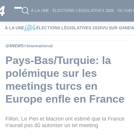
À LA UNE
ÉLECTIONS LÉGISLATIVES 2026
VU SUR 
À LA UNE
ÉLECTIONS LÉGISLATIVES 2026
VU SUR I24NE
i24NEWS
International
Pays-Bas/Turquie: la
polémique sur les
meetings turcs en
Europe enfle en France
Fillon, Le Pen et Macron ont estimé que la France
n'aurait pas dû autoriser un tel meeting