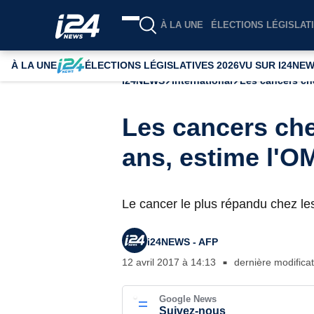
À LA UNE
ÉLECTIONS LÉGISLATI
À LA UNE
ÉLECTIONS LÉGISLATIVES 2026
VU SUR I24NE
i24NEWS
International
Les cancers ch
Les cancers che
ans, estime l'O
Le cancer le plus répandu chez le
i24NEWS - AFP
12 avril 2017 à 14:13
dernière modificat
■
Google News
Suivez-nous