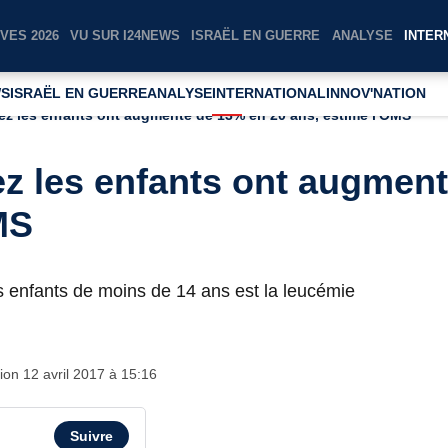
VES 2026
VU SUR I24NEWS
ISRAËL EN GUERRE
ANALYSE
INTER
WS
ISRAËL EN GUERRE
ANALYSE
INTERNATIONAL
INNOV'NATION
ez les enfants ont augmenté de 13% en 20 ans, estime l'OMS
z les enfants ont augmen
MS
s enfants de moins de 14 ans est la leucémie
ion
12 avril 2017 à 15:16
Suivre