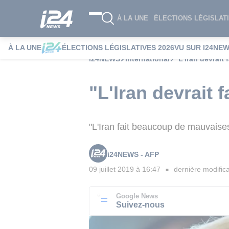
À LA UNE
ÉLECTIONS LÉGISLATI
À LA UNE
ÉLECTIONS LÉGISLATIVES 2026
VU SUR I24NE
i24NEWS
International
"L'Iran devrait 
"L'Iran devrait 
"L'Iran fait beaucoup de mauvais
i24NEWS - AFP
09 juillet 2019 à 16:47
dernière modifica
■
Google News
Suivez-nous