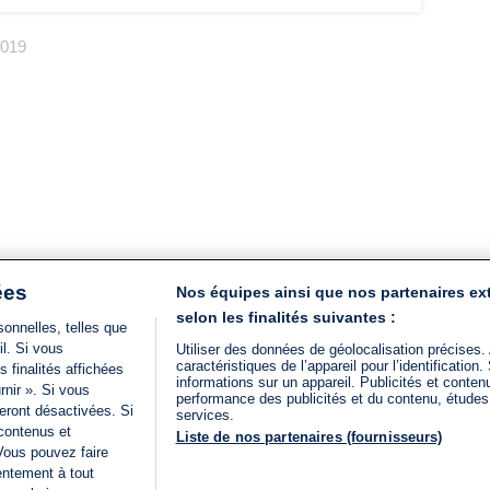
 2019
ées
Nos équipes ainsi que nos partenaires ex
selon les finalités suivantes :
onnelles, telles que
il. Si vous
Utiliser des données de géolocalisation précises.
caractéristiques de l’appareil pour l’identificatio
 finalités affichées
informations sur un appareil. Publicités et conte
rnir ». Si vous
performance des publicités et du contenu, étude
eront désactivées. Si
services.
 contenus et
Liste de nos partenaires (fournisseurs)
Vous pouvez faire
entement à tout