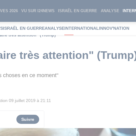
VES 2026
VU SUR I24NEWS
ISRAËL EN GUERRE
ANALYSE
INTER
WS
ISRAËL EN GUERRE
ANALYSE
INTERNATIONAL
INNOV'NATION
faire très attention" (Trump)
faire très attention" (Trump
es choses en ce moment"
tion
09 juillet 2019 à 21:11
Suivre