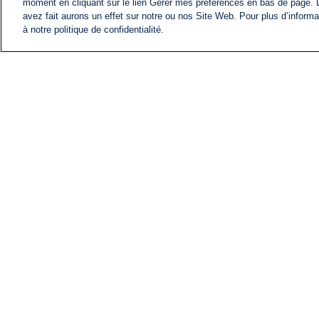
moment en cliquant sur le lien Gérer mes préférences en bas de page.
avez fait aurons un effet sur notre ou nos Site Web. Pour plus d’informa
à notre politique de confidentialité.
ACTU
FIL INFO
Information
COMITÉ EXÉCUTIF D'
PROFILS D'i24NEWS
NOS ÉMISSIONS
RADIO EN DIRECT
CARRIÈRE
CONTACT
PLAN DU SITE