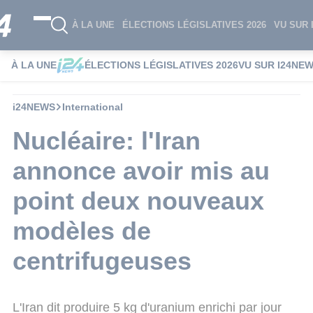
À LA UNE
ÉLECTIONS LÉGISLATIVES 2026
VU SUR 
À LA UNE
ÉLECTIONS LÉGISLATIVES 2026
VU SUR I24NE
i24NEWS
International
Nucléaire: l'Iran
annonce avoir mis au
point deux nouveaux
modèles de
centrifugeuses
L'Iran dit produire 5 kg d'uranium enrichi par jour