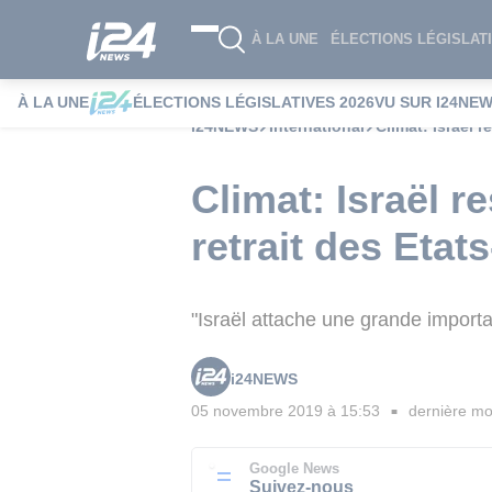
À LA UNE
ÉLECTIONS LÉGISLATI
À LA UNE
ÉLECTIONS LÉGISLATIVES 2026
VU SUR I24NE
i24NEWS
International
Climat: Israël r
Climat: Israël r
retrait des Etat
"Israël attache une grande importa
i24NEWS
05 novembre 2019 à 15:53
dernière mod
■
Google News
Suivez-nous