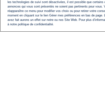
les technologies de suivi sont désactivées, il est possible que certains
annonces qui vous sont présentés ne soient pas pertinents pour vous. 
réapparaître ce menu pour modifier vos choix ou pour retirer votre cons
moment en cliquant sur le lien Gérer mes préférences en bas de page.
avez fait aurons un effet sur notre ou nos Site Web. Pour plus d’informa
à notre politique de confidentialité.
ACTU
FIL INFO
Information
COMITÉ EXÉCUTIF D'
PROFILS D'i24NEWS
NOS ÉMISSIONS
RADIO EN DIRECT
CARRIÈRE
CONTACT
PLAN DU SITE