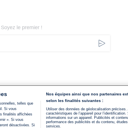
Soyez le premier !
ées
Nos équipes ainsi que nos partenaires ex
selon les finalités suivantes :
onnelles, telles que
il. Si vous
Utiliser des données de géolocalisation précises.
caractéristiques de l’appareil pour l’identificatio
 finalités affichées
informations sur un appareil. Publicités et conte
rnir ». Si vous
performance des publicités et du contenu, étude
eront désactivées. Si
services.