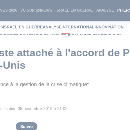
VES 2026
VU SUR I24NEWS
ISRAËL EN GUERRE
ANALYSE
INTER
WS
ISRAËL EN GUERRE
ANALYSE
INTERNATIONAL
INNOV'NATION
este attaché à l'accord de Paris malgré le retrait des Etats-Unis
este attaché à l'accord de 
s-Unis
nce à la gestion de la crise climatique"
ification
05 novembre 2019 à 21:09
Suivre