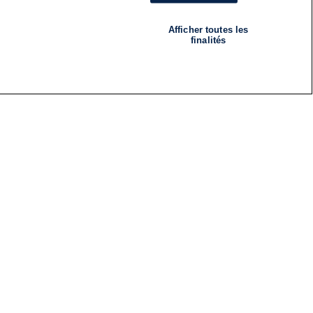
Afficher toutes les
finalités
RADIO
ÉMISSIONS
Nous suivre
ES
S'INSCRIRE À LA NEWSLETTER
ES
CES