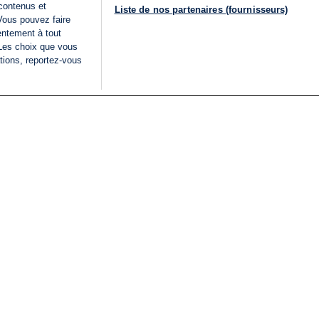
 contenus et
Liste de nos partenaires (fournisseurs)
Vous pouvez faire
entement à tout
 Les choix que vous
tions, reportez-vous
DIRECT
Categories
Juridique
i24NEWS
FIL INFO
CONDITIONS GÉNÉRAL
ÉLECTIONS LÉGISLATIVES
D'UTILISATION
2026
POLITIQUE DE
VU SUR I24NEWS
CONFIDENTIALITÉ
ISRAËL EN GUERRE
CONDITIONS GÉNÉRAL
ANALYSE
PUBLICITAIRE
INTERNATIONAL
DÉCLARATION
INNOV'NATION
D'ACCESSIBILITÉ
GÉRER MES PRÉFÉREN
LISTE DES COOKIES