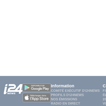
Information
C
COMITÉ EXÉCUTIF D'i24NEWS
F
PROFILS D'i24NEWS
É
NOS ÉMISSIONS
2
RADIO EN DIRECT
V