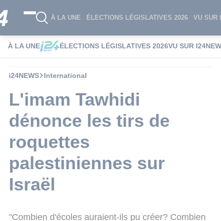
À LA UNE
ÉLECTIONS LÉGISLATIVES 2026
VU SUR 
À LA UNE
ÉLECTIONS LÉGISLATIVES 2026
VU SUR I24NE
i24NEWS
International
L'imam Tawhidi
dénonce les tirs de
roquettes
palestiniennes sur
Israël
"Combien d'écoles auraient-ils pu créer? Combien