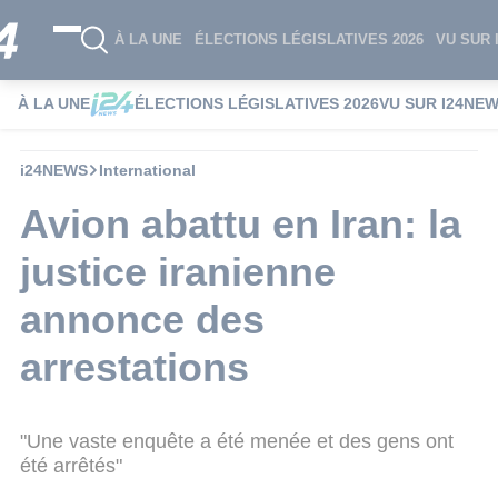
À LA UNE
ÉLECTIONS LÉGISLATIVES 2026
VU SUR 
À LA UNE
ÉLECTIONS LÉGISLATIVES 2026
VU SUR I24NE
i24NEWS
International
Avion abattu en Iran: la
justice iranienne
annonce des
arrestations
"Une vaste enquête a été menée et des gens ont
été arrêtés"