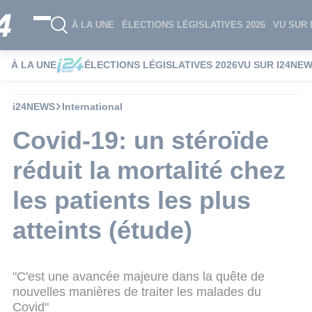
À LA UNE
ÉLECTIONS LÉGISLATIVES 2026
VU SUR 
À LA UNE
ÉLECTIONS LÉGISLATIVES 2026
VU SUR I24NE
i24NEWS
International
Covid-19: un stéroïde
réduit la mortalité chez
les patients les plus
atteints (étude)
"C'est une avancée majeure dans la quête de
nouvelles manières de traiter les malades du
Covid"