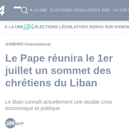
À LA UNE
ÉLECTIONS LÉGISLATIVES 2026
VU SUR 
À LA UNE
ÉLECTIONS LÉGISLATIVES 2026
VU SUR I24NE
i24NEWS
International
Le Pape réunira le 1er
juillet un sommet des
chrétiens du Liban
Le liban connaît actuellement une double crise
économique et politique
AFP