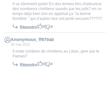
Il va sûrement parler En des termes très chaleureux
des nombreux chrétiens sauvés par les juifs? en ce
temps déjà bien loin on appelait ça "la bonne
frontière " qui d'autres leur ont porté secours??????
0
0
Répondre
Anonymous_ff970ab
30 mai 2021
Il reste combien de chretiens au Liban, gere par le
Hamas?
0
0
Répondre