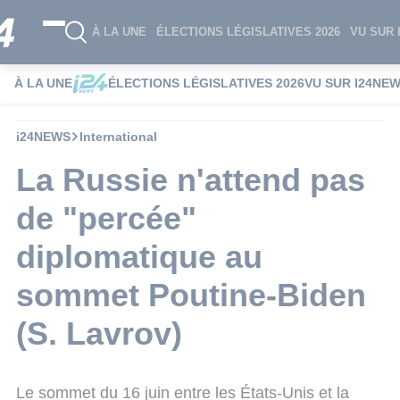
À LA UNE
ÉLECTIONS LÉGISLATIVES 2026
VU SUR 
À LA UNE
ÉLECTIONS LÉGISLATIVES 2026
VU SUR I24NE
i24NEWS
International
La Russie n'attend pas
de "percée"
diplomatique au
sommet Poutine-Biden
(S. Lavrov)
Le sommet du 16 juin entre les États-Unis et la