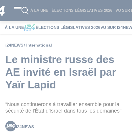
À LA UNE
ÉLECTIONS LÉGISLATIVES 2026
VU SUR 
À LA UNE
ÉLECTIONS LÉGISLATIVES 2026
VU SUR I24NE
i24NEWS
International
Le ministre russe des
AE invité en Israël par
Yaïr Lapid
"Nous continuerons à travailler ensemble pour la
sécurité de l'État d'Israël dans tous les domaines"
i24NEWS