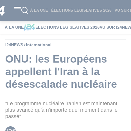
À LA UNE
ÉLECTIONS LÉGISLATIVES 2026
VU SUR 
À LA UNE
ÉLECTIONS LÉGISLATIVES 2026
VU SUR I24NE
i24NEWS
International
ONU: les Européens
appellent l'Iran à la
désescalade nucléaire
"Le programme nucléaire iranien est maintenant
plus avancé qu'à n'importe quel moment dans le
passé"