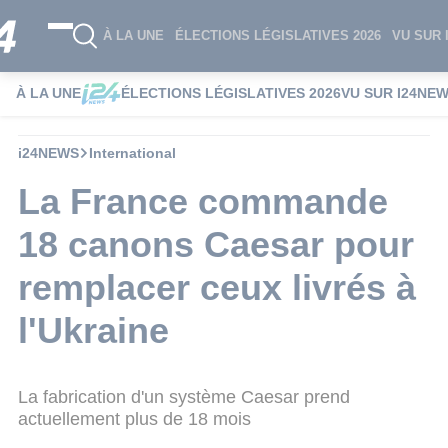
À LA UNE
ÉLECTIONS LÉGISLATIVES 2026
VU SUR 
À LA UNE
ÉLECTIONS LÉGISLATIVES 2026
VU SUR I24NE
i24NEWS
International
La France commande
18 canons Caesar pour
remplacer ceux livrés à
l'Ukraine
La fabrication d'un système Caesar prend
actuellement plus de 18 mois