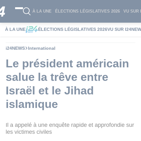
À LA UNE
ÉLECTIONS LÉGISLATIVES 2026
VU SUR 
À LA UNE
ÉLECTIONS LÉGISLATIVES 2026
VU SUR I24NE
i24NEWS
International
Le président américain
salue la trêve entre
Israël et le Jihad
islamique
Il a appelé à une enquête rapide et approfondie sur
les victimes civiles