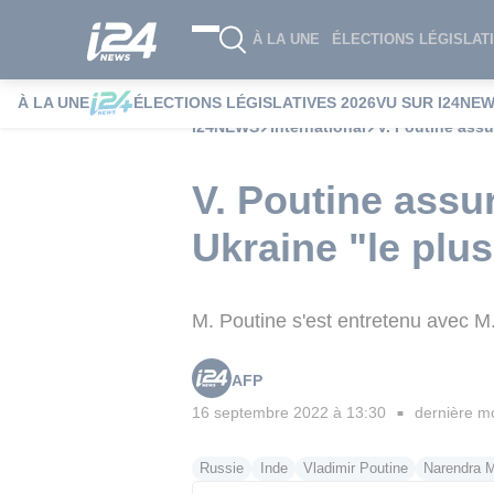
À LA UNE
ÉLECTIONS LÉGISLATI
À LA UNE
ÉLECTIONS LÉGISLATIVES 2026
VU SUR I24NE
i24NEWS
International
V. Poutine assu
V. Poutine assur
Ukraine "le plus
M. Poutine s'est entretenu avec 
AFP
16 septembre 2022 à 13:30
dernière mo
■
Russie
Inde
Vladimir Poutine
Narendra 