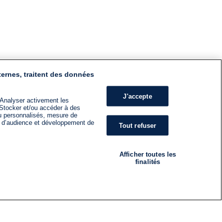
ternes, traitent des données
J'accepte
 Analyser activement les
n. Stocker et/ou accéder à des
nu personnalisés, mesure de
s d’audience et développement de
Tout refuser
Afficher toutes les
finalités
RADIO
ÉMISSIONS