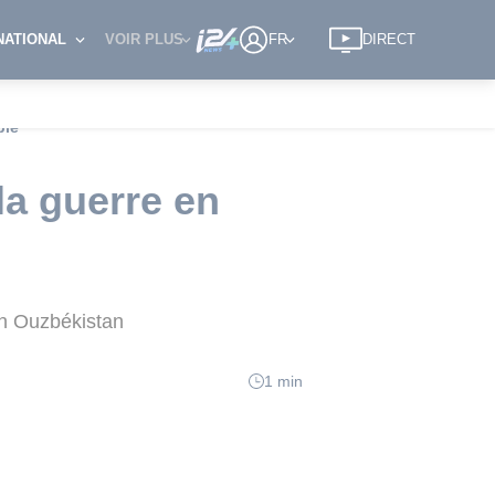
NATIONAL
VOIR PLUS
FR
DIRECT
ble"
la guerre en
en Ouzbékistan
1 min