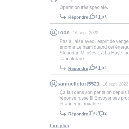
Opération très spéciale.
4
3
Répondre
Toon
16 sept. 2022
Pas à l'aise avec l'esprit de ven
énorme Le haïm quand cet énergum
Slobodan Milošević à La Haye, au
caricaturaux
6
4
Répondre
samuellefort5521
16 sept. 2022
Ça fait dans son pantalon depuis l
réponse russe !!! Envoyer ses propr
étranger incroyable !
3
2
Répondre
Lire plus