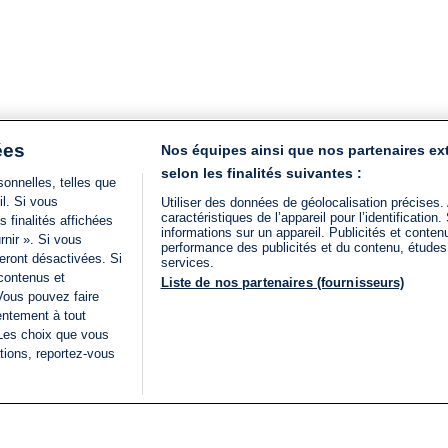
ées
Nos équipes ainsi que nos partenaires ex
selon les finalités suivantes :
onnelles, telles que
il. Si vous
Utiliser des données de géolocalisation précises.
caractéristiques de l’appareil pour l’identificatio
 finalités affichées
informations sur un appareil. Publicités et conte
rnir ». Si vous
performance des publicités et du contenu, étude
eront désactivées. Si
services.
 contenus et
Liste de nos partenaires (fournisseurs)
Vous pouvez faire
entement à tout
 Les choix que vous
tions, reportez-vous
DIRECT