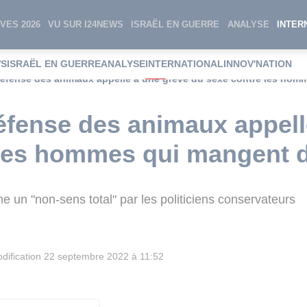
VES 2026
VU SUR I24NEWS
ISRAËL EN GUERRE
ANALYSE
INTER
WS
ISRAËL EN GUERRE
ANALYSE
INTERNATIONAL
INNOV'NATION
éfense des animaux appelle à une grève du sexe contre les homm
éfense des animaux appell
les hommes qui mangent d
me un "non-sens total" par les politiciens conservateurs
dification
22 septembre 2022 à 11:52