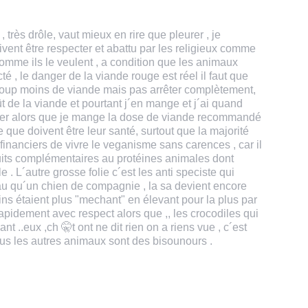
, très drôle, vaut mieux en rire que pleurer , je
ent être respecter et abattu par les religieux comme
 comme ils le veulent , a condition que les animaux
té , le danger de la viande rouge est réel il faut que
oup moins de viande mais pas arrêter complètement,
 de la viande et pourtant j´en mange et j´ai quand
r alors que je mange la dose de viande recommandé
 que doivent être leur santé, surtout que la majorité
nanciers de vivre le veganisme sans carences , car il
its complémentaires au protéines animales dont
 . L´autre grosse folie c´est les anti speciste qui
u qu´un chien de compagnie , la sa devient encore
ns étaient plus "mechant" en élevant pour la plus par
rapidement avec respect alors que ,, les crocodiles qui
t ..eux ,ch 🤫t ont ne dit rien on a riens vue , c´est
us les autres animaux sont des bisounours .