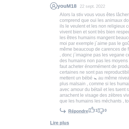
youM18
22 sept. 2022
Alors la stiv vous vous êtes lâcher 
comprend que oui les animaux doiv
ils le veulent et les non religieux
vivent bien et sont très bien respec
les êtres humains mangent beauc
moi par exemple j´aime pas le goût
même beaucoup de carences de fe
, donc j´imagine pas les vegane ce
des humains non pas les moyens fi
faut acheter énormément de produ
certaines ne sont pas reproductibile
mettent un bébé 🚼 au même nivea
plus malsain , comme si les humai
avec amour du bétail et les tuent 
arrachent le visage des zèbres vivan
que les humains les méchants , to
1
0
Répondre
Lire plus