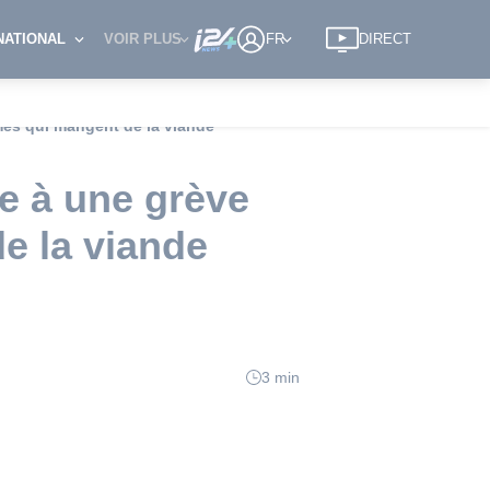
NATIONAL
VOIR PLUS
FR
DIRECT
es qui mangent de la viande
e à une grève
e la viande
3 min