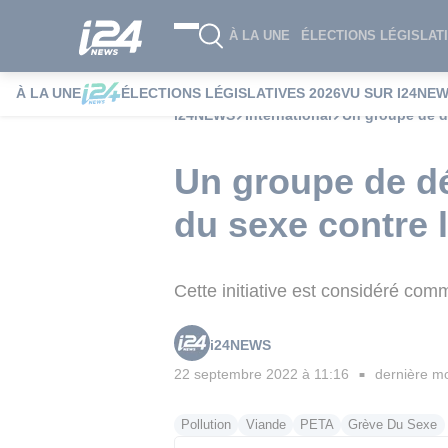
À LA UNE
ÉLECTIONS LÉGISLATI
À LA UNE
ÉLECTIONS LÉGISLATIVES 2026
VU SUR I24NE
i24NEWS
International
Un groupe de d
Un groupe de d
du sexe contre 
Cette initiative est considéré com
i24NEWS
22 septembre 2022 à 11:16
dernière mo
■
Pollution
Viande
PETA
Grève Du Sexe