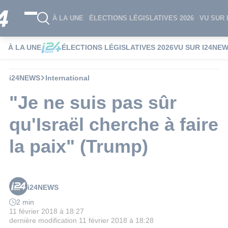
À LA UNE
ÉLECTIONS LÉGISLATIVES 2026
VU SUR 
À LA UNE
ÉLECTIONS LÉGISLATIVES 2026
VU SUR I24NE
i24NEWS
International
"Je ne suis pas sûr
qu'Israël cherche à faire
la paix" (Trump)
i24NEWS
2 min
11 février 2018 à 18:27
dernière modification
11 février 2018 à 18:28