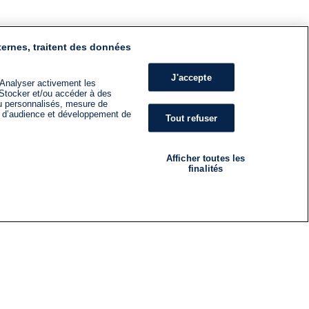
ternes, traitent des données
J'accepte
 Analyser activement les
n. Stocker et/ou accéder à des
nu personnalisés, mesure de
s d’audience et développement de
Tout refuser
Afficher toutes les
finalités
RADIO
ÉMISSIONS
Nous suivre
ES
S'INSCRIRE À LA NEWSLETTER