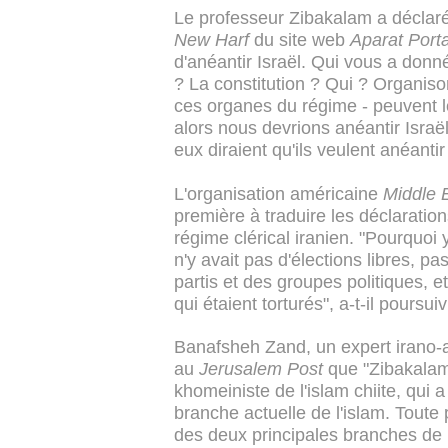
Le professeur Zibakalam a déclaré,
New Harf
du site web
Aparat Porta
d'anéantir Israël. Qui vous a don
? La constitution ? Qui ? Organiso
ces organes du régime - peuvent le
alors nous devrions anéantir Israë
eux diraient qu'ils veulent anéantir Is
L'organisation américaine
Middle 
première à traduire les déclaration
régime clérical iranien. "Pourquoi y
n'y avait pas d'élections libres, pa
partis et des groupes politiques, et
qui étaient torturés", a-t-il poursuiv
Banafsheh Zand, un expert irano-a
au
Jerusalem Post
que "Zibakalam 
khomeiniste de l'islam chiite, qui 
branche actuelle de l'islam. Toute
des deux principales branches de 