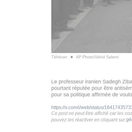
Téhéran
AP Photo/Vahid Salemi
Le professeur iranien Sadegh Ziba
pourtant réputée pour être antisémi
pour sa politique affirmée de vouloir
https://x.com/i/web/status/16417435
Ce post ne peut être affiché car les c
pouvez les réactiver en cliquant sur
gé