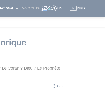
NATIONAL
VOIR PLUS
FR
DIRECT
torique
 ? Le Coran ? Dieu ? Le Prophète
3 min