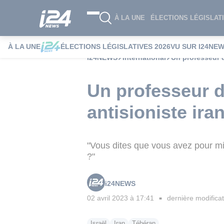
À LA UNE
ÉLECTIONS LÉGISLATI
À LA UNE
ÉLECTIONS LÉGISLATIVES 2026
VU SUR I24NE
i24NEWS
International
Un professeur d
Un professeur d
antisioniste ira
"Vous dites que vous avez pour mi
?"
i24NEWS
02 avril 2023 à 17:41
dernière modificat
■
Israël
Iran
Téhéran