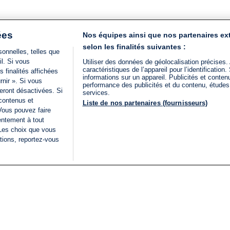
ées
Nos équipes ainsi que nos partenaires ex
selon les finalités suivantes :
onnelles, telles que
il. Si vous
Utiliser des données de géolocalisation précises.
caractéristiques de l’appareil pour l’identificatio
 finalités affichées
informations sur un appareil. Publicités et conte
rnir ». Si vous
performance des publicités et du contenu, étude
eront désactivées. Si
services.
 contenus et
Liste de nos partenaires (fournisseurs)
Vous pouvez faire
entement à tout
 Les choix que vous
tions, reportez-vous
DIRECT
Categories
Juridique
i24NEWS
FIL INFO
CONDITIONS GÉNÉRAL
ÉLECTIONS LÉGISLATIVES
D'UTILISATION