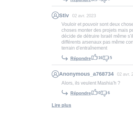
Stiv
02 avr. 2023
Vouloir et pouvoir sont deux chos
choses monter des projets mais pour
décide de détruire Israël même s'il
différents arsenaux pas même conn
terrain d'entraînement
16
5
Répondre
Anonymous_a768734
02 avr. 
Alors, ils veulent Mashia'h ?
0
6
Répondre
Lire plus