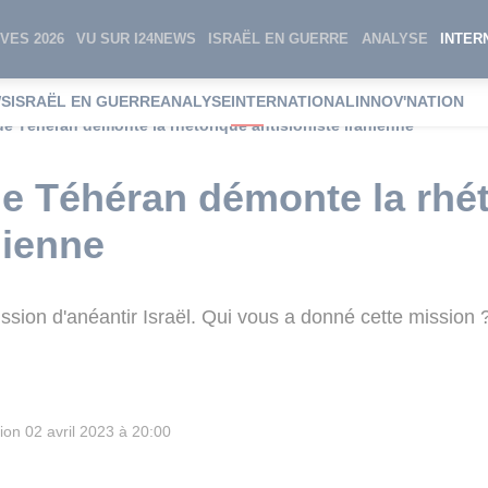
VES 2026
VU SUR I24NEWS
ISRAËL EN GUERRE
ANALYSE
INTER
WS
ISRAËL EN GUERRE
ANALYSE
INTERNATIONAL
INNOV'NATION
e Téhéran démonte la rhétorique antisioniste iranienne
e Téhéran démonte la rhé
nienne
ssion d'anéantir Israël. Qui vous a donné cette mission
ion
02 avril 2023 à 20:00