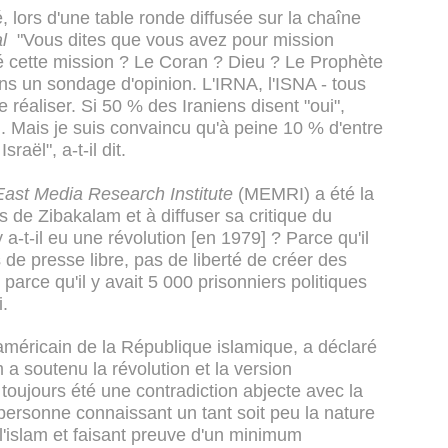
 lors d'une table ronde diffusée sur la chaîne
l
"Vous dites que vous avez pour mission
né cette mission ? Le Coran ? Dieu ? Le Prophète
ns un sondage d'opinion. L'IRNA, l'ISNA - tous
 réaliser. Si 50 % des Iraniens disent "oui",
l. Mais je suis convaincu qu'à peine 10 % d'entre
raël", a-t-il dit.
East Media Research Institute
(MEMRI) a été la
s de Zibakalam et à diffuser sa critique du
 a-t-il eu une révolution [en 1979] ? Parce qu'il
s de presse libre, pas de liberté de créer des
 parce qu'il y avait 5 000 prisonniers politiques
i.
méricain de la République islamique, a déclaré
a soutenu la révolution et la version
a toujours été une contradiction abjecte avec la
 personne connaissant un tant soit peu la nature
l'islam et faisant preuve d'un minimum