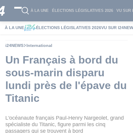
À LA UNE
ÉLECTIONS LÉGISLATIVES 2026
VU SUR 
À LA UNE
ÉLECTIONS LÉGISLATIVES 2026
VU SUR I24NE
i24NEWS
International
Un Français à bord du
sous-marin disparu
lundi près de l'épave du
Titanic
L'océanaute français Paul-Henry Nargeolet, grand
spécialiste du Titanic, figure parmi les cinq
passagers qui se trouvent à bord