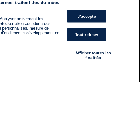
ternes, traitent des données
J'accepte
 Analyser activement les
n. Stocker et/ou accéder à des
nu personnalisés, mesure de
s d’audience et développement de
Tout refuser
Afficher toutes les
finalités
RADIO
ÉMISSIONS
Nous suivre
ES
S'INSCRIRE À LA NEWSLETTER
ES