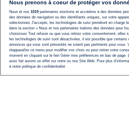
Nous prenons à coeur de protéger vos donn
Nous et nos
1019
partenaires stockons et accédons à des données pers
des données de navigation ou des identifiants uniques, sur votre appare
sélectionnez J'accepte, les technologies de suivi prendront en charge les
dans la section « Nous et nos partenaires traitons des données pour fou
choisissez Tout refuser ou que vous retirez votre consentement, elles s
les technologies de suivi sont désactivées, il est possible que certains
annonces qui vous sont présentés ne soient pas pertinents pour vous. 
réapparaître ce menu pour modifier vos choix ou pour retirer votre cons
moment en cliquant sur le lien Gérer mes préférences en bas de page.
avez fait aurons un effet sur notre ou nos Site Web. Pour plus d’informa
à notre politique de confidentialité.
ACTU
FIL INFO
Information
COMITÉ EXÉCUTIF D'
PROFILS D'i24NEWS
NOS ÉMISSIONS
RADIO EN DIRECT
CARRIÈRE
CONTACT