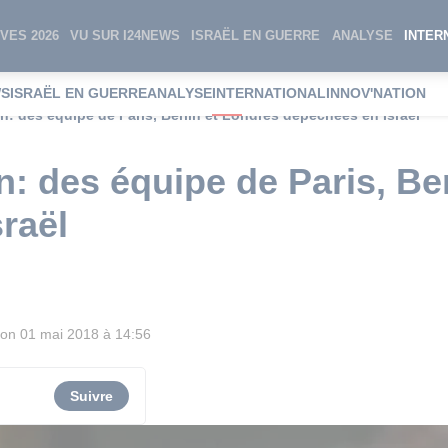
VES 2026
VU SUR I24NEWS
ISRAËL EN GUERRE
ANALYSE
INTER
WS
ISRAËL EN GUERRE
ANALYSE
INTERNATIONAL
INNOV'NATION
en: des équipe de Paris, Berlin et Londres dépêchées en Israël
n: des équipe de Paris, Be
raël
ion
01 mai 2018 à 14:56
Suivre