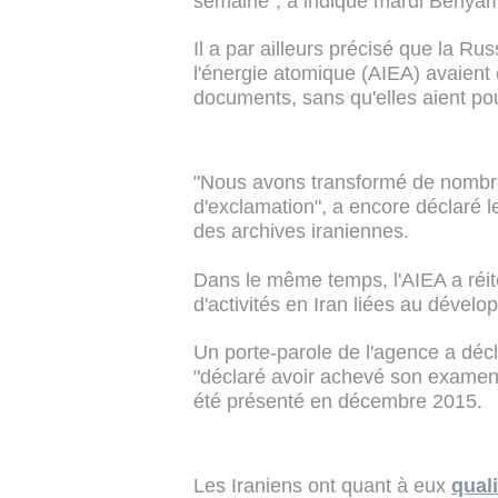
semaine", a indiqué mardi Benya
Il a par ailleurs précisé que la Rus
l'énergie atomique (AIEA) avaient 
documents, sans qu'elles aient po
"Nous avons transformé de nombreu
d'exclamation", a encore déclaré l
des archives iraniennes.
Dans le même temps, l'AIEA a réité
d'activités en Iran liées au dével
Un porte-parole de l'agence a décla
"déclaré avoir achevé son examen d
été présenté en décembre 2015.
Les Iraniens ont quant à eux
qual