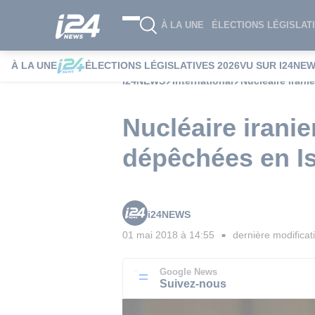
À LA UNE
ÉLECTIONS LÉGISLATI
À LA UNE
ÉLECTIONS LÉGISLATIVES 2026
VU SUR I24NE
i24NEWS
International
Nucléaire irani
Nucléaire iranie
dépêchées en Is
i24NEWS
01 mai 2018 à 14:55
dernière modificat
■
Google News
Suivez-nous