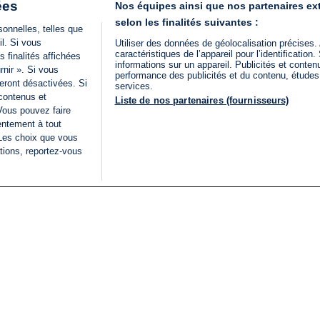
ées
Nos équipes ainsi que nos partenaires ex
selon les finalités suivantes :
onnelles, telles que
il. Si vous
Utiliser des données de géolocalisation précises.
caractéristiques de l’appareil pour l’identificatio
 finalités affichées
informations sur un appareil. Publicités et conte
rnir ». Si vous
performance des publicités et du contenu, étude
eront désactivées. Si
services.
 contenus et
Liste de nos partenaires (fournisseurs)
Vous pouvez faire
entement à tout
 Les choix que vous
tions, reportez-vous
DIRECT
Categories
Juridique
i24NEWS
FIL INFO
CONDITIONS GÉNÉRAL
ÉLECTIONS LÉGISLATIVES
D'UTILISATION
2026
POLITIQUE DE
VU SUR I24NEWS
CONFIDENTIALITÉ
ISRAËL EN GUERRE
CONDITIONS GÉNÉRAL
ANALYSE
PUBLICITAIRE