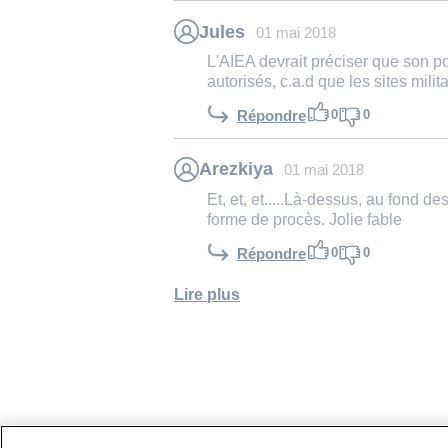
Jules
01 mai 2018
L'AIEA devrait préciser que son po
autorisés, c.a.d que les sites milit
0
0
Répondre
Arezkiya
01 mai 2018
Et, et, et.....Là-dessus, au fond d
forme de procès. Jolie fable
0
0
Répondre
Lire plus