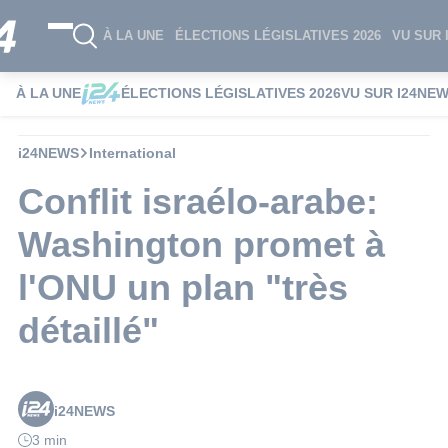
À LA UNE
ÉLECTIONS LÉGISLATIVES 2026
VU SUR 
À LA UNE
ÉLECTIONS LÉGISLATIVES 2026
VU SUR I24NE
i24NEWS
International
Conflit israélo-arabe:
Washington promet à
l'ONU un plan "très
détaillé"
i24NEWS
3 min