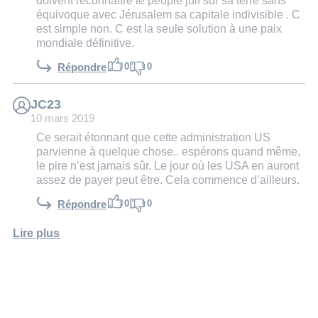
doivent reconnaître le peuple juif sur sa terre sans
équivoque avec Jérusalem sa capitale indivisible . C
est simple non. C est la seule solution à une paix
mondiale définitive.
0
0
Répondre
JC23
10 mars 2019
Ce serait étonnant que cette administration US
parvienne à quelque chose.. espérons quand même,
le pire n’est jamais sûr. Le jour où les USA en auront
assez de payer peut être. Cela commence d’ailleurs.
0
0
Répondre
Lire plus