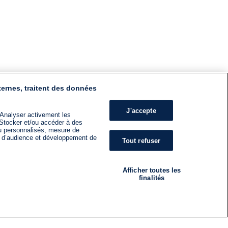
ternes, traitent des données
J'accepte
 Analyser activement les
n. Stocker et/ou accéder à des
nu personnalisés, mesure de
s d’audience et développement de
Tout refuser
Afficher toutes les
finalités
RADIO
ÉMISSIONS