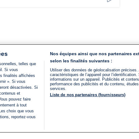
ées
Nos équipes ainsi que nos partenaires ex
selon les finalités suivantes :
onnelles, telles que
il. Si vous
Utiliser des données de géolocalisation précises.
caractéristiques de l’appareil pour l’identificatio
 finalités affichées
informations sur un appareil. Publicités et conte
rnir ». Si vous
performance des publicités et du contenu, étude
eront désactivées. Si
services.
 contenus et
Liste de nos partenaires (fournisseurs)
Vous pouvez faire
entement à tout
 Les choix que vous
tions, reportez-vous
DIRECT