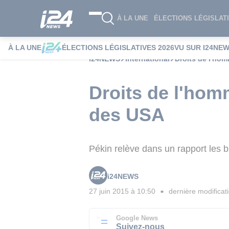
À LA UNE
ÉLECTIONS LÉGISLATI
À LA UNE
ÉLECTIONS LÉGISLATIVES 2026
VU SUR I24NE
i24NEWS
International
Droits de l'hom
Droits de l'hom
des USA
Pékin relève dans un rapport les br
i24NEWS
27 juin 2015 à 10:50
dernière modificat
■
Google News
Suivez-nous