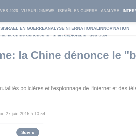
VES 2026
VU SUR I24NEWS
ISRAËL EN GUERRE
ANALYSE
INTER
WS
ISRAËL EN GUERRE
ANALYSE
INTERNATIONAL
INNOV'NATION
me: la Chine dénonce le "bilan déplorable" des USA
me: la Chine dénonce le "b
utalités policières et l'espionnage de l'internet et des 
ion
27 juin 2015 à 10:54
Suivre